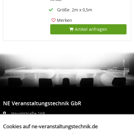
Größe: 2m x 0,5m
Merken
Artikel anfragen
NE Veranstaltungstechnik GbR
Hauptstraße 169
52159 Roetgen
Cookies auf ne-veranstaltungstechnik.de
info@ne-veranstaltungstechnik.de